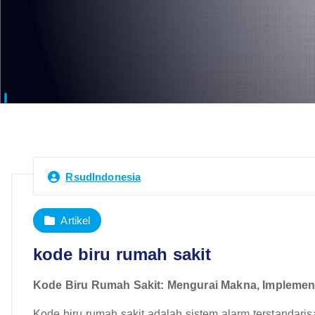
RsudIndonesia
Artikel
kode biru rumah sakit
Kode Biru Rumah Sakit: Mengurai Makna, Implemen
Kode biru rumah sakit adalah sistem alarm terstandaris