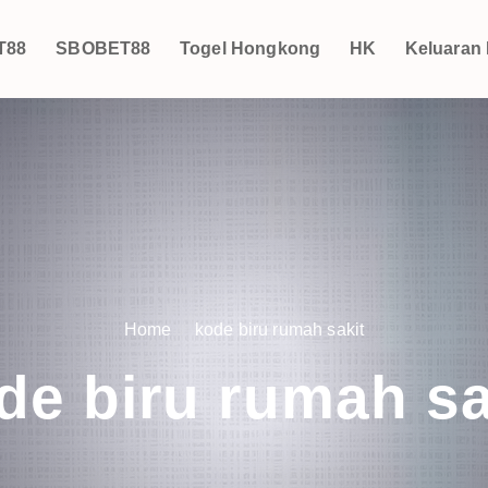
T88
SBOBET88
Togel Hongkong
HK
Keluaran
Home
kode biru rumah sakit
de biru rumah sa