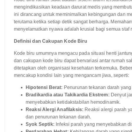
mengindikasikan keadaan darurat medis yang membutuh
ini dirancang untuk meminimalkan kebingungan dan mema
terutama ketika setiap detik sangat berharga. Memaham
menyelamatkan nyawa adalah krusial bagi semua staf 
Definisi dan Cakupan Kode Biru
Kode biru umumnya mengacu pada situasi henti jantung
dan cakupan kode biru dapat bervariasi antar rumah s
ditetapkan oleh organisasi kesehatan terkemuka. Bebe
mencakup kondisi lain yang mengancam jiwa, seperti:
Hipotensi Berat:
Penurunan tekanan darah yang d
Bradikardia atau Takikardia Ekstrem:
Denyut jan
menyebabkan ketidakstabilan hemodinamik.
Reaksi Alergi Anafilaksis:
Reaksi alergi parah 
dan penurunan tekanan darah.
Syok Septik:
Infeksi parah yang menyebabkan di
Perdarahan Hebat:
Kehilangan darah yang signi