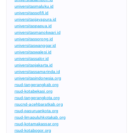
universitasmaluku.id
universitassofifi.id
universitasjayapura.id
universitaspapua.id
universitasmanokwari.id
universitassorong.id
universitaswanggar.id
universitaswalesi.id
universitassalor.id
universitasjakarta.id
universitassamarinda.id
universitasindonesia.org
rsud-tangerangkab.org
rsud-kotabekasi.org
rsud-tangerangkota.org
rsucnd-acehbaratkab.org
rsud-pasuruankota.org
rsud-limapuluhkotakab.org
rsud-kotamakassar.org
rsud-kotabogor.org