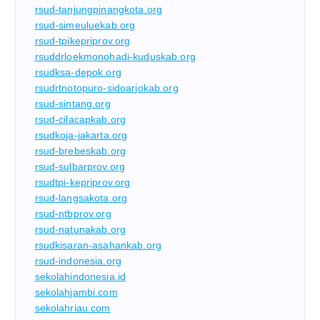
rsud-tanjungpinangkota.org
rsud-simeuluekab.org
rsud-tpikepriprov.org
rsuddrloekmonohadi-kuduskab.org
rsudksa-depok.org
rsudrtnotopuro-sidoarjokab.org
rsud-sintang.org
rsud-cilacapkab.org
rsudkoja-jakarta.org
rsud-brebeskab.org
rsud-sulbarprov.org
rsudtpi-kepriprov.org
rsud-langsakota.org
rsud-ntbprov.org
rsud-natunakab.org
rsudkisaran-asahankab.org
rsud-indonesia.org
sekolahindonesia.id
sekolahjambi.com
sekolahriau.com