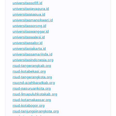
universitassofifi.id
universitasjayapura.id
universitaspapua.id
universitasmanokwari.id
universitassorong.id
universitaswanggar.id
universitaswalesi.id
universitassalor.id
universitasjakarta.id
universitassamarinda.id
universitasindonesia.org
rsud-tangerangkab.org
rsud-kotabekasi.org
rsud-tangerangkota.org
rsucnd-acehbaratkab.org
rsud-pasuruankota.org
rsud-limapuluhkotakab.org
rsud-kotamakassar.org
rsud-kotabogor.org
rsud-tanjungpinangkota.org