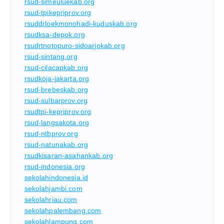
rsud-simeuluekab.org
rsud-tpikepriprov.org
rsuddrloekmonohadi-kuduskab.org
rsudksa-depok.org
rsudrtnotopuro-sidoarjokab.org
rsud-sintang.org
rsud-cilacapkab.org
rsudkoja-jakarta.org
rsud-brebeskab.org
rsud-sulbarprov.org
rsudtpi-kepriprov.org
rsud-langsakota.org
rsud-ntbprov.org
rsud-natunakab.org
rsudkisaran-asahankab.org
rsud-indonesia.org
sekolahindonesia.id
sekolahjambi.com
sekolahriau.com
sekolahpalembang.com
sekolahlampung.com