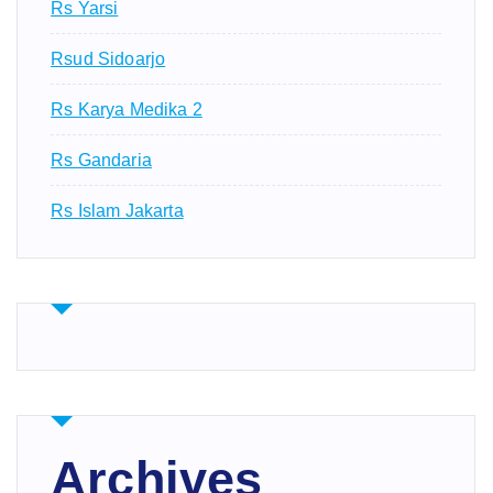
Rs Yarsi
Rsud Sidoarjo
Rs Karya Medika 2
Rs Gandaria
Rs Islam Jakarta
Archives