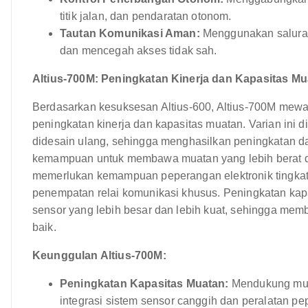
titik jalan, dan pendaratan otonom.
Tautan Komunikasi Aman:
Menggunakan saluran 
dan mencegah akses tidak sah.
Altius-700M: Peningkatan Kinerja dan Kapasitas Mu
Berdasarkan kesuksesan Altius-600, Altius-700M mewaki
peningkatan kinerja dan kapasitas muatan. Varian ini 
didesain ulang, sehingga menghasilkan peningkatan day
kemampuan untuk membawa muatan yang lebih berat da
memerlukan kemampuan peperangan elektronik tingkat la
penempatan relai komunikasi khusus. Peningkatan kap
sensor yang lebih besar dan lebih kuat, sehingga memb
baik.
Keunggulan Altius-700M:
Peningkatan Kapasitas Muatan:
Mendukung muat
integrasi sistem sensor canggih dan peralatan pe