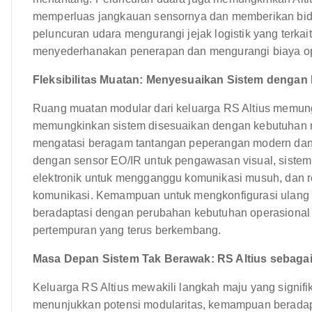
memperluas jangkauan sensornya dan memberikan bida
peluncuran udara mengurangi jejak logistik yang terkai
menyederhanakan penerapan dan mengurangi biaya op
Fleksibilitas Muatan: Menyesuaikan Sistem dengan 
Ruang muatan modular dari keluarga RS Altius memungk
memungkinkan sistem disesuaikan dengan kebutuhan mi
mengatasi beragam tantangan peperangan modern dan pe
dengan sensor EO/IR untuk pengawasan visual, sistem
elektronik untuk mengganggu komunikasi musuh, dan r
komunikasi. Kemampuan untuk mengkonfigurasi ulang 
beradaptasi dengan perubahan kebutuhan operasional da
pertempuran yang terus berkembang.
Masa Depan Sistem Tak Berawak: RS Altius sebagai 
Keluarga RS Altius mewakili langkah maju yang signi
menunjukkan potensi modularitas, kemampuan beradapt