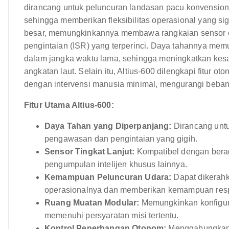
dirancang untuk peluncuran landasan pacu konvension
sehingga memberikan fleksibilitas operasional yang sig
besar, memungkinkannya membawa rangkaian sensor ca
pengintaian (ISR) yang terperinci. Daya tahannya m
dalam jangka waktu lama, sehingga meningkatkan kesad
angkatan laut. Selain itu, Altius-600 dilengkapi fitur 
dengan intervensi manusia minimal, mengurangi beban k
Fitur Utama Altius-600:
Daya Tahan yang Diperpanjang:
Dirancang unt
pengawasan dan pengintaian yang gigih.
Sensor Tingkat Lanjut:
Kompatibel dengan berag
pengumpulan intelijen khusus lainnya.
Kemampuan Peluncuran Udara:
Dapat dikerahk
operasionalnya dan memberikan kemampuan resp
Ruang Muatan Modular:
Memungkinkan konfigur
memenuhi persyaratan misi tertentu.
Kontrol Penerbangan Otonom:
Menggabungkan a