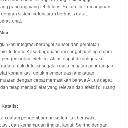
ng pandang yang lebih luas. Selain itu, kemampuan
t dengan sistem peluncuran berbasis darat,
erasional.
Misi:
inkan integrasi berbagai sensor dan peralatan,
si tertentu. Keserbagunaan ini sangat penting dalam
ngumpulan intelijen. Altius dapat dikonfigurasi
 radar untuk deteksi segala cuaca, muatan peperangan
elai komunikasi untuk memperluas jangkauan
muatan dengan cepat memastikan bahwa Altius dapat
n tetap menjadi alat yang relevan dan efektif di ruang
Katalis:
fikan dalam pengembangan sistem tak berawak,
asi, dan kemampuan tingkat lanjut. Seiring dengan