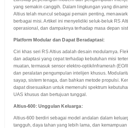
yang semakin canggih. Dalam lingkungan yang dinamis
Altius telah muncul sebagai pemain penting, menawar
berbagai misi. Artikel ini menyelidiki seluk-beluk RS 
operasional, dan dampaknya terhadap masa depan sis
Platform Modular dan Dapat Beradaptasi:
Ciri khas seri RS Altius adalah desain modularnya. Fl
dan adaptasi yang cepat terhadap kebutuhan misi terten
muatan, termasuk sensor elektro-optik/inframerah (EO/I
dan peralatan pengumpulan intelijen khusus. Modulari
sayap, sistem tenaga, dan bahkan metode propulsi. K
dapat disesuaikan untuk memenuhi spektrum kebutuha
UAS khusus dan bertujuan tunggal.
Altius-600: Unggulan Keluarga:
Altius-600 berdiri sebagai model andalan dalam keluarga
tangguh, daya tahan yang lebih lama, dan kemampuan 