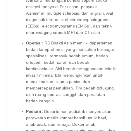
Ahli saraf menangani kondisi seperti stroke,
epilepsi, penyakit Parkinson, penyakit
Alzheimer, multiple sclerosis, dan migrain. Alat
diagnostik termasuk electroencephalograms
(EEGs), electromyograms (EMGs), dan teknik
neuroimaging seperti MRI dan CT scan.
Operasi:
RS Bhakti Asih memiliki departemen
bedah komprehensif yang mencakup berbagai
spesialisasi, termasuk bedah umum, bedah
ortopedi, bedah saraf, dan bedah
kardiovaskular. Ahli bedah menggunakan teknik
invasif minimal bila memungkinkan untuk
meminimalkan trauma pasien dan
mempercepat pemulihan. Tim bedah didukung
oleh ruang operasi canggih dan peralatan
bedah canggih.
Pediatri:
Departemen pediatrik menyediakan
perawatan medis komprehensif untuk bayi,
anak-anak, dan remaja. Dokter anak
menawarkan pemeriksaan rutin, vaksinasi, dan