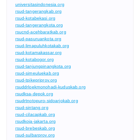
universitasindonesia.org
rsud-tangerangkab.org
rsud-kotabekasi.org
rsud-tangerangkota.org
rsucnd-acehbaratkab.org
rsud-pasuruankota.org
rsud-limapuluhkotakab.org
rsud-kotamakassar.org
rsud-kotabogor.org
rsud-tanjungpinangkota.org
rsud-simeuluekab.org
rsud-tpikepriprov.org
rsuddrloekmonohadi-kuduskab.org
rsudksa-depok.org
rsudrtnotopuro-sidoarjokab.org
rsud-sintang.org
rsud-cilacapkab.org
rsudkoja-jakarta.org
rsud-brebeskab.org
rsud-sulbarprov.org