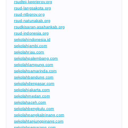
rsudtpi-kepriprov.org
rsud-langsakota.org
rsud-ntbprov.org
rsud-natunakab.org
rsudkisaran-asahankab.org
rsud-indonesia.org
sekolahindonesia.id
sekolahjambi.com
sekolahriau.com
sekolahpalembang.com
sekolahlampung.com
sekolahsamarinda.com
sekolahbandung.com
sekolahdenpasar.com
sekolahjakarta.com
sekolahmedan.com
sekolahaceh.com
sekolahbengkulu.com
sekolahpangkalpinang.com
sekolahtanjungpinang.com
sekolahsemarang.com