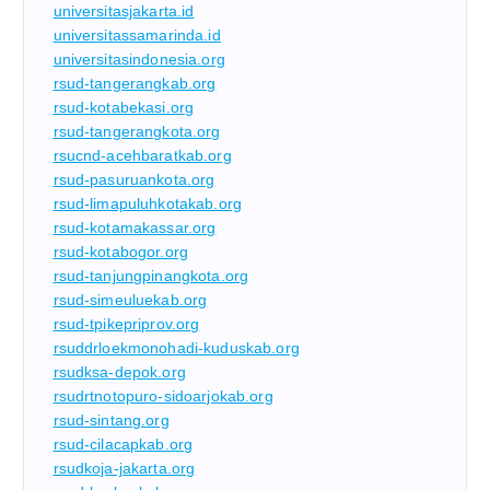
universitasjakarta.id
universitassamarinda.id
universitasindonesia.org
rsud-tangerangkab.org
rsud-kotabekasi.org
rsud-tangerangkota.org
rsucnd-acehbaratkab.org
rsud-pasuruankota.org
rsud-limapuluhkotakab.org
rsud-kotamakassar.org
rsud-kotabogor.org
rsud-tanjungpinangkota.org
rsud-simeuluekab.org
rsud-tpikepriprov.org
rsuddrloekmonohadi-kuduskab.org
rsudksa-depok.org
rsudrtnotopuro-sidoarjokab.org
rsud-sintang.org
rsud-cilacapkab.org
rsudkoja-jakarta.org