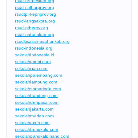
rsud-brebeskab.org
rsud-sulbarprov.org
rsudtpi-kepriprov.org
rsud-langsakota.org
rsud-ntbprov.org
rsud-natunakab.org
rsudkisaran-asahankab.org
rsud-indonesia.org
sekolahindonesia.id
sekolahjambi.com
sekolahriau.com
sekolahpalembang.com
sekolahlampung.com
sekolahsamarinda.com
sekolahbandung.com
sekolahdenpasar.com
sekolahjakarta.com
sekolahmedan.com
sekolahaceh.com
sekolahbengkulu.com
sekolahpangkalpinang.com