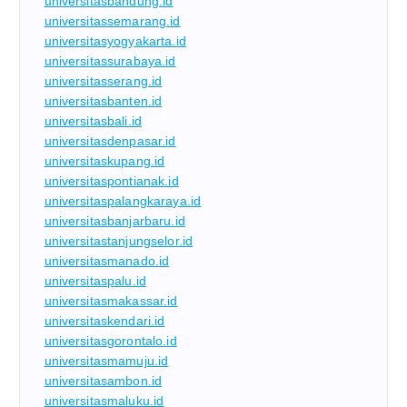
universitasbandung.id
universitassemarang.id
universitasyogyakarta.id
universitassurabaya.id
universitasserang.id
universitasbanten.id
universitasbali.id
universitasdenpasar.id
universitaskupang.id
universitaspontianak.id
universitaspalangkaraya.id
universitasbanjarbaru.id
universitastanjungselor.id
universitasmanado.id
universitaspalu.id
universitasmakassar.id
universitaskendari.id
universitasgorontalo.id
universitasmamuju.id
universitasambon.id
universitasmaluku.id