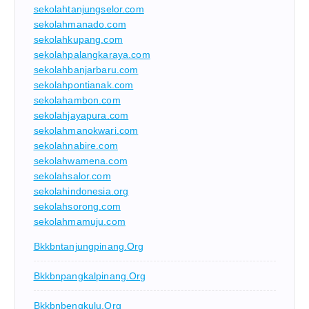
sekolahtanjungselor.com
sekolahmanado.com
sekolahkupang.com
sekolahpalangkaraya.com
sekolahbanjarbaru.com
sekolahpontianak.com
sekolahambon.com
sekolahjayapura.com
sekolahmanokwari.com
sekolahnabire.com
sekolahwamena.com
sekolahsalor.com
sekolahindonesia.org
sekolahsorong.com
sekolahmamuju.com
Bkkbntanjungpinang.org
Bkkbnpangkalpinang.org
Bkkbnbengkulu.org