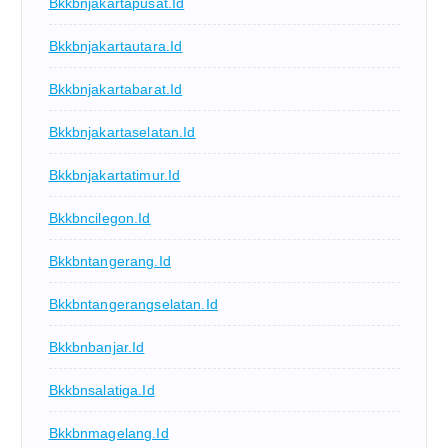
Bkkbnjakartapusat.id
Bkkbnjakartautara.id
Bkkbnjakartabarat.id
Bkkbnjakartaselatan.id
Bkkbnjakartatimur.id
Bkkbncilegon.id
Bkkbntangerang.id
Bkkbntangerangselatan.id
Bkkbnbanjar.id
Bkkbnsalatiga.id
Bkkbnmagelang.id