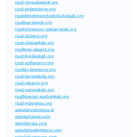
rsud-simeuluekab.org
rsud-tpikepriprov.org
rsuddrloekmonohadi-kuduskab.org
rsudksa-depok.org
rsudrtnotopuro-sidoarjokab.org
rsud-sintang.org
rsud-cilacapkab.org
rsudkoja-jakarta.org
rsud-brebeskab.org
rsud-sulbarprov.org
rsudtpi-kepriprov.org
rsud-langsakota.org
rsud-ntbprov.org
rsud-natunakab.org
rsudkisaran-asahankab.org
rsud-indonesia.org
sekolahindonesia.id
sekolahjambi.com
sekolahriau.com
sekolahpalembang.com
sekolahlampung.com