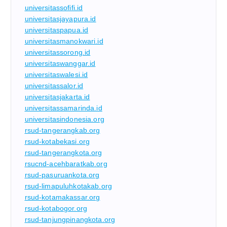
universitassofifi.id
universitasjayapura.id
universitaspapua.id
universitasmanokwari.id
universitassorong.id
universitaswanggar.id
universitaswalesi.id
universitassalor.id
universitasjakarta.id
universitassamarinda.id
universitasindonesia.org
rsud-tangerangkab.org
rsud-kotabekasi.org
rsud-tangerangkota.org
rsucnd-acehbaratkab.org
rsud-pasuruankota.org
rsud-limapuluhkotakab.org
rsud-kotamakassar.org
rsud-kotabogor.org
rsud-tanjungpinangkota.org