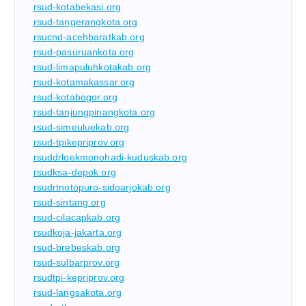
rsud-kotabekasi.org
rsud-tangerangkota.org
rsucnd-acehbaratkab.org
rsud-pasuruankota.org
rsud-limapuluhkotakab.org
rsud-kotamakassar.org
rsud-kotabogor.org
rsud-tanjungpinangkota.org
rsud-simeuluekab.org
rsud-tpikepriprov.org
rsuddrloekmonohadi-kuduskab.org
rsudksa-depok.org
rsudrtnotopuro-sidoarjokab.org
rsud-sintang.org
rsud-cilacapkab.org
rsudkoja-jakarta.org
rsud-brebeskab.org
rsud-sulbarprov.org
rsudtpi-kepriprov.org
rsud-langsakota.org