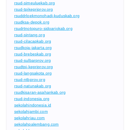
rsud-simeuluekab.org
rsud-tpikepriprov.org
rsuddrloekmonohadi-kuduskab.org
rsudksa-depok.org
rsudrtnotopuro-sidoarjokab.org
rsud-sintang.org
rsud-cilacapkab.org
rsudkoja-jakarta.org
rsud-brebeskab.org
rsud-sulbarprov.org
rsudtpi-kepriprov.org
rsud-langsakota.org
rsud-ntbprov.org
rsud-natunakab.org
rsudkisaran-asahankab.org
rsud-indonesia.org
sekolahindonesia.id
sekolahjambi.com
sekolahriau.com
sekolahpalembang.com