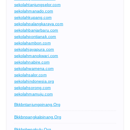
sekolahtanjungselor.com
sekolahmanado.com
sekolahkupang.com
sekolahpalangkaraya.com
sekolahbanjarbaru.com
sekolahpontianak.com
sekolahambon.com
sekolahjayapura.com
sekolahmanokwari.com
sekolahnabire.com
sekolahwamena.com
sekolahsalor.com
sekolahindonesia.org
sekolahsorong.com
sekolahmamuju.com
Bkkbntanjungpinang.org
Bkkbnpangkalpinang.org
Bkkbnbengkulu.org