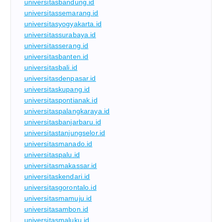
universitasbandung.id
universitassemarang.id
universitasyogyakarta.id
universitassurabaya.id
universitasserang.id
universitasbanten.id
universitasbali.id
universitasdenpasar.id
universitaskupang.id
universitaspontianak.id
universitaspalangkaraya.id
universitasbanjarbaru.id
universitastanjungselor.id
universitasmanado.id
universitaspalu.id
universitasmakassar.id
universitaskendari.id
universitasgorontalo.id
universitasmamuju.id
universitasambon.id
universitasmaluku.id