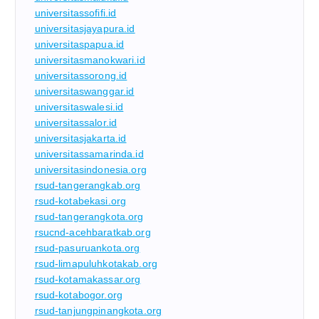
universitassofifi.id
universitasjayapura.id
universitaspapua.id
universitasmanokwari.id
universitassorong.id
universitaswanggar.id
universitaswalesi.id
universitassalor.id
universitasjakarta.id
universitassamarinda.id
universitasindonesia.org
rsud-tangerangkab.org
rsud-kotabekasi.org
rsud-tangerangkota.org
rsucnd-acehbaratkab.org
rsud-pasuruankota.org
rsud-limapuluhkotakab.org
rsud-kotamakassar.org
rsud-kotabogor.org
rsud-tanjungpinangkota.org