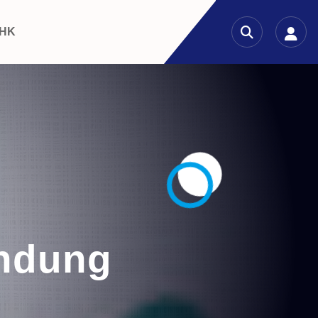
 HK
ndung