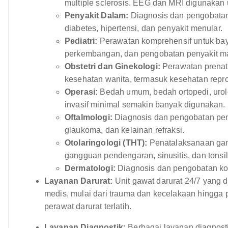
multiple sclerosis. EEG dan MRI digunakan u
Penyakit Dalam:
Diagnosis dan pengobatan
diabetes, hipertensi, dan penyakit menular.
Pediatri:
Perawatan komprehensif untuk bayi
perkembangan, dan pengobatan penyakit m
Obstetri dan Ginekologi:
Perawatan prenat
kesehatan wanita, termasuk kesehatan rep
Operasi:
Bedah umum, bedah ortopedi, urolo
invasif minimal semakin banyak digunakan.
Oftalmologi:
Diagnosis dan pengobatan peny
glaukoma, dan kelainan refraksi.
Otolaringologi (THT):
Penatalaksanaan gang
gangguan pendengaran, sinusitis, dan tonsili
Dermatologi:
Diagnosis dan pengobatan kondi
Layanan Darurat:
Unit gawat darurat 24/7 yang 
medis, mulai dari trauma dan kecelakaan hingga p
perawat darurat terlatih.
Layanan Diagnostik:
Berbagai layanan diagnosti