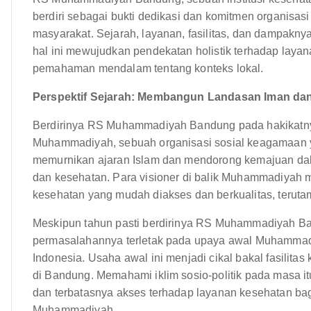
berdiri sebagai bukti dedikasi dan komitmen organis
masyarakat. Sejarah, layanan, fasilitas, dan dampakn
hal ini mewujudkan pendekatan holistik terhadap layan
pemahaman mendalam tentang konteks lokal.
Perspektif Sejarah: Membangun Landasan Iman da
Berdirinya RS Muhammadiyah Bandung pada hakikatnya 
Muhammadiyah, sebuah organisasi sosial keagamaan y
memurnikan ajaran Islam dan mendorong kemajuan dal
dan kesehatan. Para visioner di balik Muhammadiyah
kesehatan yang mudah diakses dan berkualitas, teruta
Meskipun tahun pasti berdirinya RS Muhammadiyah Ban
permasalahannya terletak pada upaya awal Muhammadiya
Indonesia. Usaha awal ini menjadi cikal bakal fasilitas
di Bandung. Memahami iklim sosio-politik pada masa i
dan terbatasnya akses terhadap layanan kesehatan bagi
Muhammadiyah.