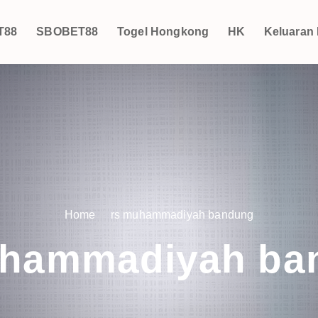
T88
SBOBET88
Togel Hongkong
HK
Keluaran
Home
rs muhammadiyah bandung
uhammadiyah ba