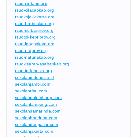
rsud-sintang.org
rsud-cilacapkab.org
rsudkoja-jakarta.org
rsud-brebeskab.org
rsud-sulbarprov.org
rsudtpi-kepriprov.org
rsud-langsakota.org
rsud-ntbprov.org
rsud-natunakab.org
rsudkisaran-asahankab.org
rsud-indonesia.org
sekolahindonesia.id
sekolahjambi.com
sekolahriau.com
sekolahpalembang.com
sekolahlampung.com
sekolahsamarinda.com
sekolahbandung.com
sekolahdenpasar.com
sekolahjakarta.com