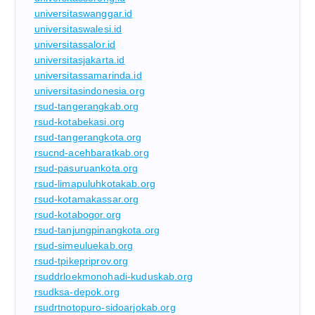
universitaswanggar.id
universitaswalesi.id
universitassalor.id
universitasjakarta.id
universitassamarinda.id
universitasindonesia.org
rsud-tangerangkab.org
rsud-kotabekasi.org
rsud-tangerangkota.org
rsucnd-acehbaratkab.org
rsud-pasuruankota.org
rsud-limapuluhkotakab.org
rsud-kotamakassar.org
rsud-kotabogor.org
rsud-tanjungpinangkota.org
rsud-simeuluekab.org
rsud-tpikepriprov.org
rsuddrloekmonohadi-kuduskab.org
rsudksa-depok.org
rsudrtnotopuro-sidoarjokab.org