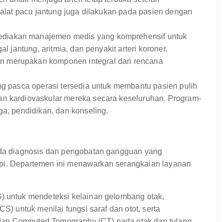
i alat pacu jantung juga dilakukan pada pasien dengan
ediakan manajemen medis yang komprehensif untuk
l jantung, aritmia, dan penyakit arteri koroner.
 merupakan komponen integral dari rencana
ng pasca operasi tersedia untuk membantu pasien pulih
an kardiovaskular mereka secara keseluruhan. Program-
ga, pendidikan, dan konseling.
a diagnosis dan pengobatan gangguan yang
epi. Departemen ini menawarkan serangkaian layanan
G) untuk mendeteksi kelainan gelombang otak,
S) untuk menilai fungsi saraf dan otot, serta
dan Computed Tomography (CT) pada otak dan tulang