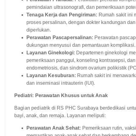
pemindaian ultrasonografi, dan pemeriksaan poten
Tenaga Kerja dan Pengiriman:
Rumah sakit ini
proses persalinan, dengan dokter kandungan dan
diperlukan.
Perawatan Pascapersalinan:
Perawatan pascaper
dukungan menyusui dan pemantauan komplikasi.
Layanan Ginekologi:
Departemen ginekologi men
pemeriksaan panggul, konseling kontrasepsi, dan 
endometriosis, dan sindrom ovarium polikistik (P
Layanan Kesuburan:
Rumah sakit ini menawarka
dan inseminasi intrauterin (IUI).
Pediatri: Perawatan Khusus untuk Anak
Bagian pediatrik di RS PHC Surabaya berdedikasi un
bayi, anak, dan remaja. Layanan meliputi:
Perawatan Anak Sehat:
Pemeriksaan rutin, vaks
memastikan anak-anak sehat dan berkembang de