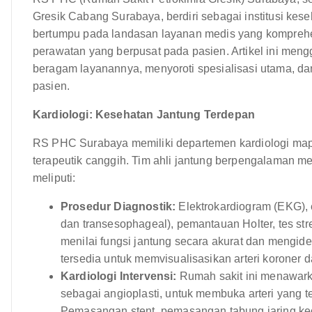
Gresik Cabang Surabaya, berdiri sebagai institusi kes
bertumpu pada landasan layanan medis yang komprehen
perawatan yang berpusat pada pasien. Artikel ini me
beragam layanannya, menyoroti spesialisasi utama, d
pasien.
Kardiologi: Kesehatan Jantung Terdepan
RS PHC Surabaya memiliki departemen kardiologi mapa
terapeutik canggih. Tim ahli jantung berpengalaman 
meliputi:
Prosedur Diagnostik:
Elektrokardiogram (EKG), 
dan transesophageal), pemantauan Holter, tes str
menilai fungsi jantung secara akurat dan mengiden
tersedia untuk memvisualisasikan arteri koroner
Kardiologi Intervensi:
Rumah sakit ini menawarka
sebagai angioplasti, untuk membuka arteri yang t
Pemasangan stent, pemasangan tabung jaring kecil