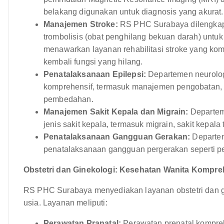
belakang digunakan untuk diagnosis yang akurat.
Manajemen Stroke:
RS PHC Surabaya dilengkapi
trombolisis (obat penghilang bekuan darah) untuk
menawarkan layanan rehabilitasi stroke yang k
kembali fungsi yang hilang.
Penatalaksanaan Epilepsi:
Departemen neurolog
komprehensif, termasuk manajemen pengobatan, ko
pembedahan.
Manajemen Sakit Kepala dan Migrain:
Departem
jenis sakit kepala, termasuk migrain, sakit kepala 
Penatalaksanaan Gangguan Gerakan:
Departem
penatalaksanaan gangguan pergerakan seperti pen
Obstetri dan Ginekologi: Kesehatan Wanita Kompre
RS PHC Surabaya menyediakan layanan obstetri dan gi
usia. Layanan meliputi:
Perawatan Pranatal:
Perawatan prenatal kompreh