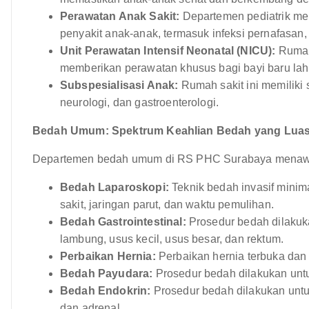
Perawatan Anak Sakit:
Departemen pediatrik me
penyakit anak-anak, termasuk infeksi pernafasan, 
Unit Perawatan Intensif Neonatal (NICU):
Rumah 
memberikan perawatan khusus bagi bayi baru lahi
Subspesialisasi Anak:
Rumah sakit ini memiliki s
neurologi, dan gastroenterologi.
Bedah Umum: Spektrum Keahlian Bedah yang Lua
Departemen bedah umum di RS PHC Surabaya menawark
Bedah Laparoskopi:
Teknik bedah invasif mini
sakit, jaringan parut, dan waktu pemulihan.
Bedah Gastrointestinal:
Prosedur bedah dilakuk
lambung, usus kecil, usus besar, dan rektum.
Perbaikan Hernia:
Perbaikan hernia terbuka dan 
Bedah Payudara:
Prosedur bedah dilakukan untu
Bedah Endokrin:
Prosedur bedah dilakukan untuk
dan adrenal.