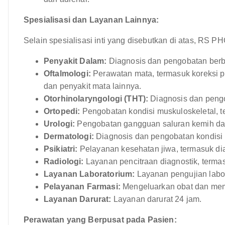
Spesialisasi dan Layanan Lainnya:
Selain spesialisasi inti yang disebutkan di atas, RS 
Penyakit Dalam:
Diagnosis dan pengobatan berb
Oftalmologi:
Perawatan mata, termasuk koreksi p
dan penyakit mata lainnya.
Otorhinolaryngologi (THT):
Diagnosis dan pengo
Ortopedi:
Pengobatan kondisi muskuloskeletal, te
Urologi:
Pengobatan gangguan saluran kemih dan 
Dermatologi:
Diagnosis dan pengobatan kondisi k
Psikiatri:
Pelayanan kesehatan jiwa, termasuk di
Radiologi:
Layanan pencitraan diagnostik, terma
Layanan Laboratorium:
Layanan pengujian labo
Pelayanan Farmasi:
Mengeluarkan obat dan mem
Layanan Darurat:
Layanan darurat 24 jam.
Perawatan yang Berpusat pada Pasien: