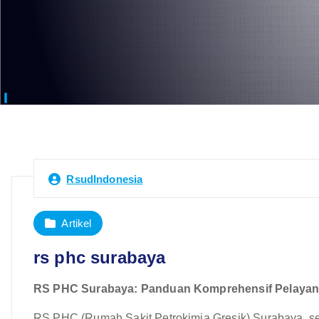
RsudIndonesia
Artikel
rs phc surabaya
RS PHC Surabaya: Panduan Komprehensif Pelayanan
RS PHC (Rumah Sakit Petrokimia Gresik) Surabaya, s