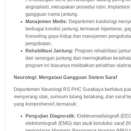
angioplasti, merupakan prosedur rutin. Implantas
gangguan irama jantung.
Manajemen Medis:
Departemen kardiologi meny
berbagai kondisi jantung, termasuk hipertensi, gaga
Konseling gaya hidup dan manajemen pengobatan
pengobatan.
Rehabilitasi Jantung:
Program rehabilitasi jantu
dari serangan jantung dan meningkatkan kesehat
program ini biasanya melibatkan pelatihan olahra
Neurologi: Mengatasi Gangguan Sistem Saraf
Departemen Neurologi RS PHC Surabaya berfokus pad
menyerang otak, sumsum tulang belakang, dan saraf t
yang komprehensif, termasuk:
Pengujian Diagnostik:
Elektroensefalografi (EE
elektromiografi (EMG) dan studi konduksi saraf (NC
pemindaian Magnetic Resonance Imaging (MRI) 