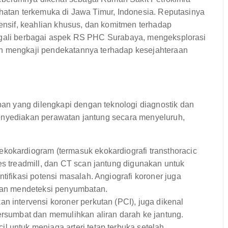
ehatan terkemuka di Jawa Timur, Indonesia. Reputasinya
sif, keahlian khusus, dan komitmen terhadap
nggali berbagai aspek RS PHC Surabaya, mengeksplorasi
an mengkaji pendekatannya terhadap kesejahteraan
n yang dilengkapi dengan teknologi diagnostik dan
menyediakan perawatan jantung secara menyeluruh,
ekokardiogram (termasuk ekokardiografi transthoracic
es treadmill, dan CT scan jantung digunakan untuk
tifikasi potensi masalah. Angiografi koroner juga
 dan mendeteksi penyumbatan.
n intervensi koroner perkutan (PCI), juga dikenal
ersumbat dan memulihkan aliran darah ke jantung.
 untuk menjaga arteri tetap terbuka setelah