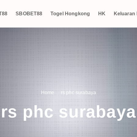
T88
SBOBET88
Togel Hongkong
HK
Keluaran
Home
rs phc surabaya
rs phc surabaya