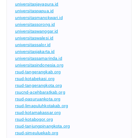
universitasjayapura.id
universitaspapua.id
universitasmanokwari.id
universitassorong.id
universitaswanggar.id
universitaswalesi.id
universitassalor.id
universitasjakarta.id
universitassamarinda.id
universitasindonesia.org
rsud-tangerangkab.org
rsud-kotabekasi.org
rsud-tangerangkota.org
rsucnd-acehbaratkab.org
rsud-pasuruankota.org
rsud-limapuluhkotakab.org
rsud-kotamakassar.org
rsud-kotabogor.org
rsud-tanjungpinangkota.org
rsud-simeuluekab.org