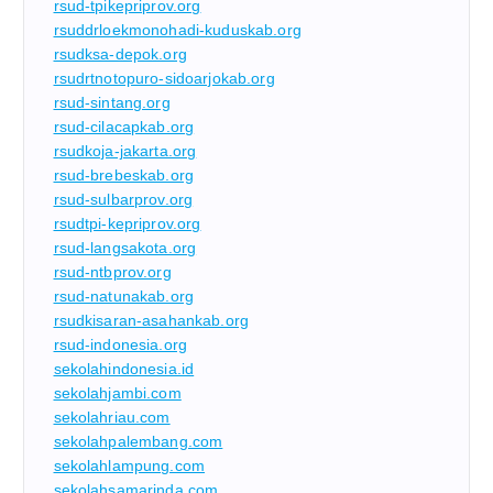
rsud-tpikepriprov.org
rsuddrloekmonohadi-kuduskab.org
rsudksa-depok.org
rsudrtnotopuro-sidoarjokab.org
rsud-sintang.org
rsud-cilacapkab.org
rsudkoja-jakarta.org
rsud-brebeskab.org
rsud-sulbarprov.org
rsudtpi-kepriprov.org
rsud-langsakota.org
rsud-ntbprov.org
rsud-natunakab.org
rsudkisaran-asahankab.org
rsud-indonesia.org
sekolahindonesia.id
sekolahjambi.com
sekolahriau.com
sekolahpalembang.com
sekolahlampung.com
sekolahsamarinda.com