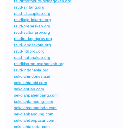
rsudrtnotopuro-sidoarjokab.org
rsud-sintang.org
rsud-cilacapkab.org
rsudkoja-jakarta.org
rsud-brebeskab.org
rsud-sulbarprov.org
rsudtpi-kepriprov.org
rsud-langsakota.org
rsud-ntbprov.org
rsud-natunakab.org
rsudkisaran-asahankab.org
rsud-indonesia.org
sekolahindonesia.id
sekolahjambi.com
sekolahriau.com
sekolahpalembang.com
sekolahlampung.com
sekolahsamarinda.com
sekolahbandung.com
sekolahdenpasar.com
sekolahjakarta.com