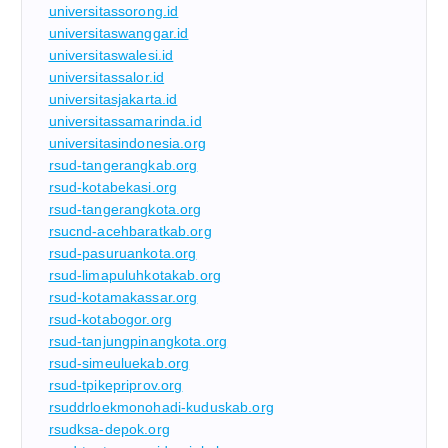
universitassorong.id
universitaswanggar.id
universitaswalesi.id
universitassalor.id
universitasjakarta.id
universitassamarinda.id
universitasindonesia.org
rsud-tangerangkab.org
rsud-kotabekasi.org
rsud-tangerangkota.org
rsucnd-acehbaratkab.org
rsud-pasuruankota.org
rsud-limapuluhkotakab.org
rsud-kotamakassar.org
rsud-kotabogor.org
rsud-tanjungpinangkota.org
rsud-simeuluekab.org
rsud-tpikepriprov.org
rsuddrloekmonohadi-kuduskab.org
rsudksa-depok.org