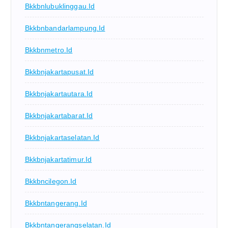
Bkkbnlubuklinggau.id
Bkkbnbandarlampung.id
Bkkbnmetro.id
Bkkbnjakartapusat.id
Bkkbnjakartautara.id
Bkkbnjakartabarat.id
Bkkbnjakartaselatan.id
Bkkbnjakartatimur.id
Bkkbncilegon.id
Bkkbntangerang.id
Bkkbntangerangselatan.id