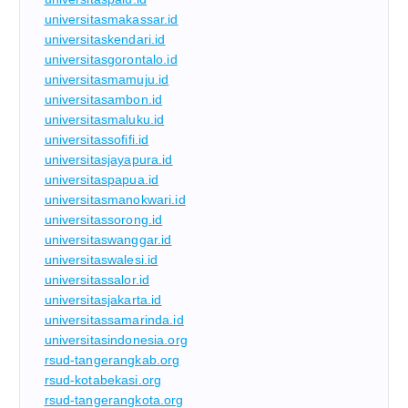
universitasmakassar.id
universitaskendari.id
universitasgorontalo.id
universitasmamuju.id
universitasambon.id
universitasmaluku.id
universitassofifi.id
universitasjayapura.id
universitaspapua.id
universitasmanokwari.id
universitassorong.id
universitaswanggar.id
universitaswalesi.id
universitassalor.id
universitasjakarta.id
universitassamarinda.id
universitasindonesia.org
rsud-tangerangkab.org
rsud-kotabekasi.org
rsud-tangerangkota.org