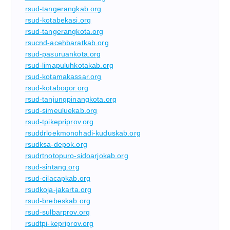
rsud-tangerangkab.org
rsud-kotabekasi.org
rsud-tangerangkota.org
rsucnd-acehbaratkab.org
rsud-pasuruankota.org
rsud-limapuluhkotakab.org
rsud-kotamakassar.org
rsud-kotabogor.org
rsud-tanjungpinangkota.org
rsud-simeuluekab.org
rsud-tpikepriprov.org
rsuddrloekmonohadi-kuduskab.org
rsudksa-depok.org
rsudrtnotopuro-sidoarjokab.org
rsud-sintang.org
rsud-cilacapkab.org
rsudkoja-jakarta.org
rsud-brebeskab.org
rsud-sulbarprov.org
rsudtpi-kepriprov.org