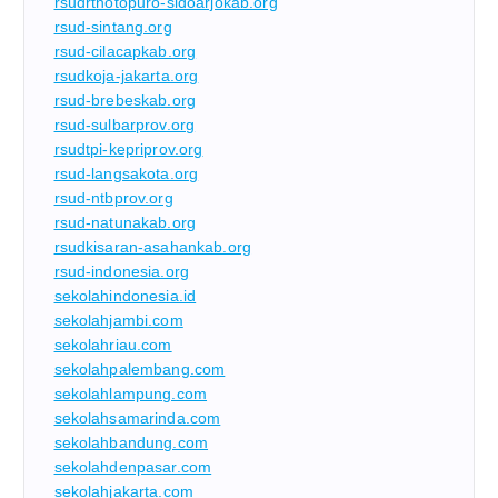
rsudrtnotopuro-sidoarjokab.org
rsud-sintang.org
rsud-cilacapkab.org
rsudkoja-jakarta.org
rsud-brebeskab.org
rsud-sulbarprov.org
rsudtpi-kepriprov.org
rsud-langsakota.org
rsud-ntbprov.org
rsud-natunakab.org
rsudkisaran-asahankab.org
rsud-indonesia.org
sekolahindonesia.id
sekolahjambi.com
sekolahriau.com
sekolahpalembang.com
sekolahlampung.com
sekolahsamarinda.com
sekolahbandung.com
sekolahdenpasar.com
sekolahjakarta.com