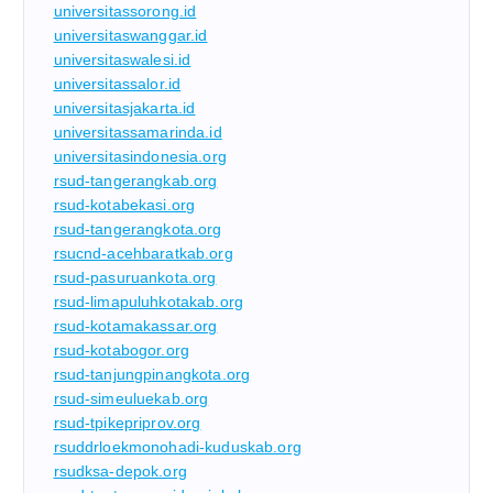
universitassorong.id
universitaswanggar.id
universitaswalesi.id
universitassalor.id
universitasjakarta.id
universitassamarinda.id
universitasindonesia.org
rsud-tangerangkab.org
rsud-kotabekasi.org
rsud-tangerangkota.org
rsucnd-acehbaratkab.org
rsud-pasuruankota.org
rsud-limapuluhkotakab.org
rsud-kotamakassar.org
rsud-kotabogor.org
rsud-tanjungpinangkota.org
rsud-simeuluekab.org
rsud-tpikepriprov.org
rsuddrloekmonohadi-kuduskab.org
rsudksa-depok.org