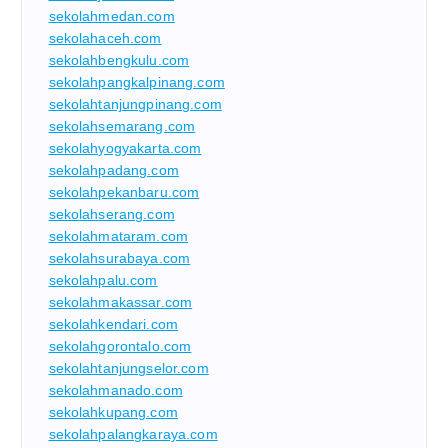
sekolahmedan.com
sekolahaceh.com
sekolahbengkulu.com
sekolahpangkalpinang.com
sekolahtanjungpinang.com
sekolahsemarang.com
sekolahyogyakarta.com
sekolahpadang.com
sekolahpekanbaru.com
sekolahserang.com
sekolahmataram.com
sekolahsurabaya.com
sekolahpalu.com
sekolahmakassar.com
sekolahkendari.com
sekolahgorontalo.com
sekolahtanjungselor.com
sekolahmanado.com
sekolahkupang.com
sekolahpalangkaraya.com