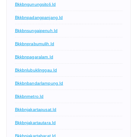
Bkkbngunungsitoli.id
Bkkbnpadangpanjang.id
Bkkbnsungaipenuh.id
Bkkbnprabumulih.id
Bkkbnpagaralam.id
Bkkbnlubuklinggau.id
Bkkbnbandarlampung.id
Bkkbnmetro.id
Bkkbnjakartapusat.id
Bkkbnjakartautara.id
Bkkbnjakartabarat.id