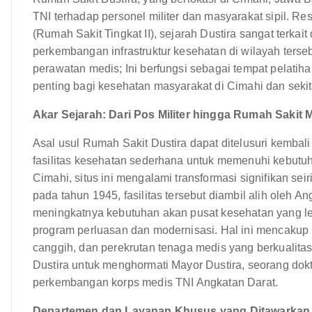
TNI terhadap personel militer dan masyarakat sipil. Res
(Rumah Sakit Tingkat II), sejarah Dustira sangat terka
perkembangan infrastruktur kesehatan di wilayah ters
perawatan medis; Ini berfungsi sebagai tempat pelatiha
penting bagi kesehatan masyarakat di Cimahi dan sekit
Akar Sejarah: Dari Pos Militer hingga Rumah Sakit
Asal usul Rumah Sakit Dustira dapat ditelusuri kembal
fasilitas kesehatan sederhana untuk memenuhi kebutuh
Cimahi, situs ini mengalami transformasi signifikan se
pada tahun 1945, fasilitas tersebut diambil alih oleh 
meningkatnya kebutuhan akan pusat kesehatan yang le
program perluasan dan modernisasi. Hal ini mencaku
canggih, dan perekrutan tenaga medis yang berkualitas
Dustira untuk menghormati Mayor Dustira, seorang dokt
perkembangan korps medis TNI Angkatan Darat.
Departemen dan Layanan Khusus yang Ditawarkan