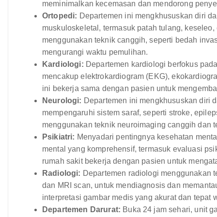
meminimalkan kecemasan dan mendorong peny
Ortopedi:
Departemen ini mengkhususkan diri d
muskuloskeletal, termasuk patah tulang, keseleo,
menggunakan teknik canggih, seperti bedah invas
mengurangi waktu pemulihan.
Kardiologi:
Departemen kardiologi berfokus pada
mencakup elektrokardiogram (EKG), ekokardiogram,
ini bekerja sama dengan pasien untuk mengemba
Neurologi:
Departemen ini mengkhususkan diri 
mempengaruhi sistem saraf, seperti stroke, epileps
menggunakan teknik neuroimaging canggih dan te
Psikiatri:
Menyadari pentingnya kesehatan mental
mental yang komprehensif, termasuk evaluasi psik
rumah sakit bekerja dengan pasien untuk mengat
Radiologi:
Departemen radiologi menggunakan tek
dan MRI scan, untuk mendiagnosis dan memantau 
interpretasi gambar medis yang akurat dan tepat 
Departemen Darurat:
Buka 24 jam sehari, unit 