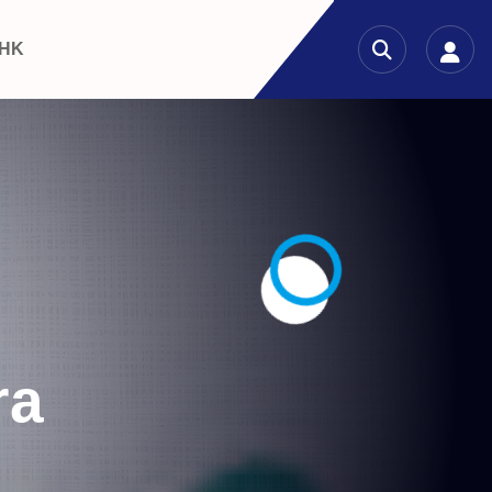
 HK
ra