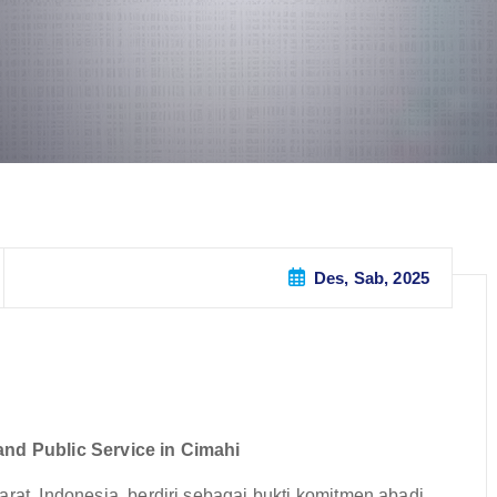
Des, Sab, 2025
and Public Service in Cimahi
rat, Indonesia, berdiri sebagai bukti komitmen abadi