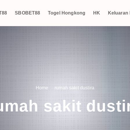
T88
SBOBET88
Togel Hongkong
HK
Keluaran
Home
rumah sakit dustira
umah sakit dusti