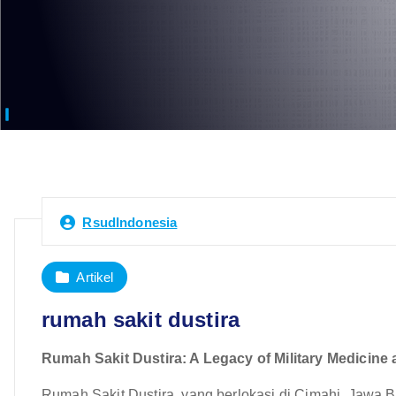
RsudIndonesia
Artikel
rumah sakit dustira
Rumah Sakit Dustira: A Legacy of Military Medicine 
Rumah Sakit Dustira, yang berlokasi di Cimahi, Jawa Ba