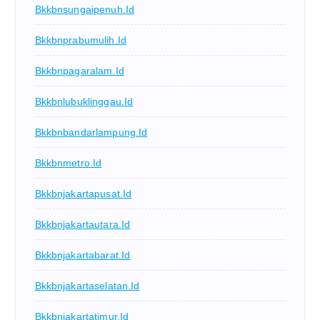
Bkkbnsungaipenuh.id
Bkkbnprabumulih.id
Bkkbnpagaralam.id
Bkkbnlubuklinggau.id
Bkkbnbandarlampung.id
Bkkbnmetro.id
Bkkbnjakartapusat.id
Bkkbnjakartautara.id
Bkkbnjakartabarat.id
Bkkbnjakartaselatan.id
Bkkbnjakartatimur.id