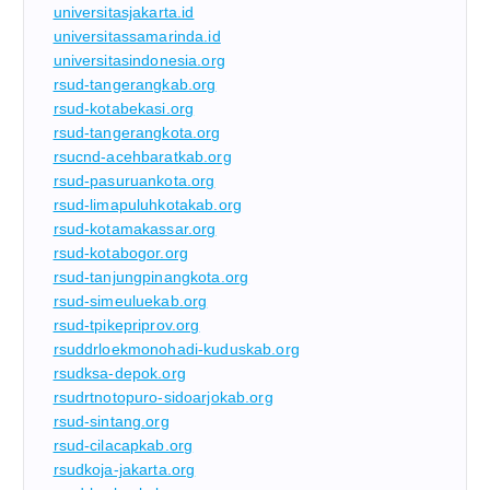
universitasjakarta.id
universitassamarinda.id
universitasindonesia.org
rsud-tangerangkab.org
rsud-kotabekasi.org
rsud-tangerangkota.org
rsucnd-acehbaratkab.org
rsud-pasuruankota.org
rsud-limapuluhkotakab.org
rsud-kotamakassar.org
rsud-kotabogor.org
rsud-tanjungpinangkota.org
rsud-simeuluekab.org
rsud-tpikepriprov.org
rsuddrloekmonohadi-kuduskab.org
rsudksa-depok.org
rsudrtnotopuro-sidoarjokab.org
rsud-sintang.org
rsud-cilacapkab.org
rsudkoja-jakarta.org