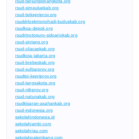
rsud-tanjungpinangkota.org
rsud-simeuluekab.org
rsud-tpikepriprov.org
rsuddrloekmonohadi-kuduskab.org
rsudksa-depok.org
rsudrtnotopuro-sidoarjokab.org
rsud-sintang.org
rsud-cilacapkab.org
rsudkoja-jakarta.org
rsud-brebeskab.org
rsud-sulbarprov.org
rsudtpi-kepriprov.org
rsud-langsakota.org
rsud-ntbprov.org
rsud-natunakab.org
rsudkisaran-asahankab.org
rsud-indonesia.org
sekolahindonesia.id
sekolahjambi.com
sekolahriau.com
sekolahpalembang.com