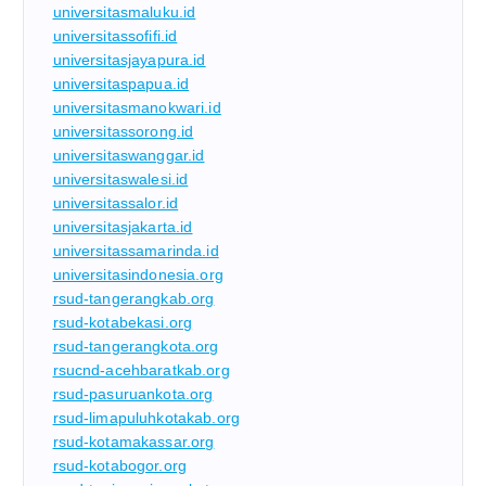
universitasmaluku.id
universitassofifi.id
universitasjayapura.id
universitaspapua.id
universitasmanokwari.id
universitassorong.id
universitaswanggar.id
universitaswalesi.id
universitassalor.id
universitasjakarta.id
universitassamarinda.id
universitasindonesia.org
rsud-tangerangkab.org
rsud-kotabekasi.org
rsud-tangerangkota.org
rsucnd-acehbaratkab.org
rsud-pasuruankota.org
rsud-limapuluhkotakab.org
rsud-kotamakassar.org
rsud-kotabogor.org