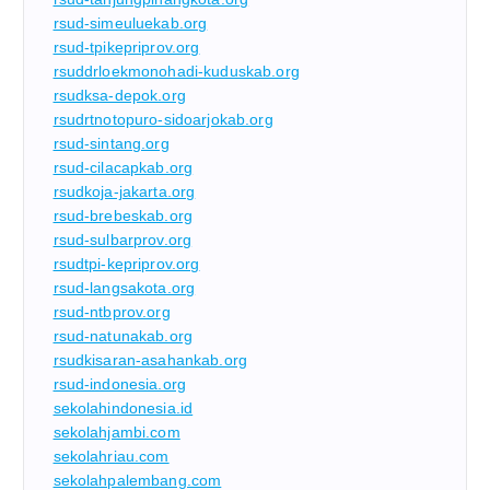
rsud-simeuluekab.org
rsud-tpikepriprov.org
rsuddrloekmonohadi-kuduskab.org
rsudksa-depok.org
rsudrtnotopuro-sidoarjokab.org
rsud-sintang.org
rsud-cilacapkab.org
rsudkoja-jakarta.org
rsud-brebeskab.org
rsud-sulbarprov.org
rsudtpi-kepriprov.org
rsud-langsakota.org
rsud-ntbprov.org
rsud-natunakab.org
rsudkisaran-asahankab.org
rsud-indonesia.org
sekolahindonesia.id
sekolahjambi.com
sekolahriau.com
sekolahpalembang.com