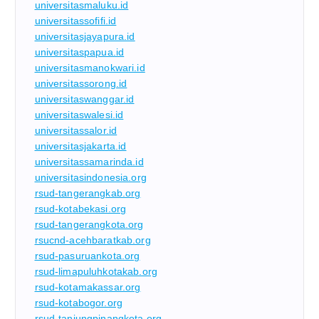
universitasmaluku.id
universitassofifi.id
universitasjayapura.id
universitaspapua.id
universitasmanokwari.id
universitassorong.id
universitaswanggar.id
universitaswalesi.id
universitassalor.id
universitasjakarta.id
universitassamarinda.id
universitasindonesia.org
rsud-tangerangkab.org
rsud-kotabekasi.org
rsud-tangerangkota.org
rsucnd-acehbaratkab.org
rsud-pasuruankota.org
rsud-limapuluhkotakab.org
rsud-kotamakassar.org
rsud-kotabogor.org
rsud-tanjungpinangkota.org