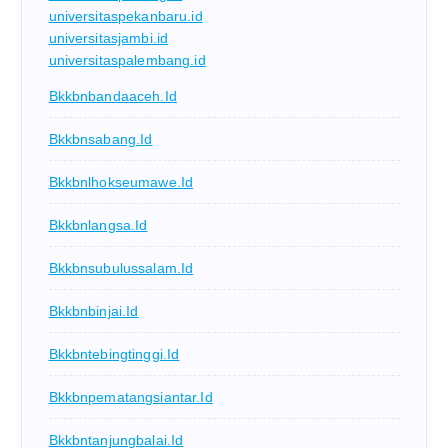
universitaspekanbaru.id
universitasjambi.id
universitaspalembang.id
Bkkbnbandaaceh.id
Bkkbnsabang.id
Bkkbnlhokseumawe.id
Bkkbnlangsa.id
Bkkbnsubulussalam.id
Bkkbnbinjai.id
Bkkbntebingtinggi.id
Bkkbnpematangsiantar.id
Bkkbntanjungbalai.id