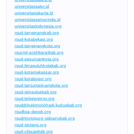
universitassalor.id
universitasjakarta.id
universitassamarinda.id
universitasindonesia.org
rsud-tangerangkab.org
rsud-kotabekasi.org
rsud-tangerangkota.org
rsucnd-acehbaratkab.org
rsud-pasuruankota.org
rsud-limapuluhkotakab.org
rsud-kotamakassar.org
rsud-kotabogor.org
rsud-tanjungpinangkota.org
rsud-simeuluekab.org
rsud-tpikepriprov.org
rsuddrloekmonohadi-kuduskab.org
rsudksa-depok.org
rsudrtnotopuro-sidoarjokab.org
rsud-sintang.org
rsud-cilacapkab.org