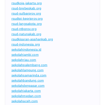
rsudkoja-jakarta.org
rsud-brebeskab.org
rsud-sulbarprov.org
rsudtpi-kepriprov.org
rsud-langsakota.org
rsud-ntbprov.org
rsud-natunakab.org
rsudkisaran-asahankab.org
rsud-indonesia.org
sekolahindonesia.id
sekolahjambi.com
sekolahriau.com
sekolahpalembang.com
sekolahlampung.com
sekolahsamarinda.com
sekolahbandung.com
sekolahdenpasar.com
sekolahjakarta.com
sekolahmedan.com
sekolahaceh.com