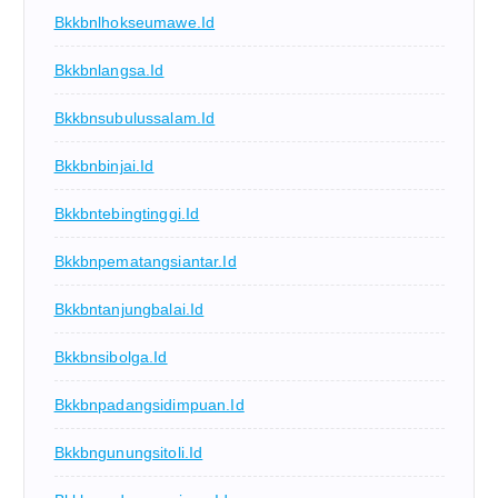
Bkkbnlhokseumawe.id
Bkkbnlangsa.id
Bkkbnsubulussalam.id
Bkkbnbinjai.id
Bkkbntebingtinggi.id
Bkkbnpematangsiantar.id
Bkkbntanjungbalai.id
Bkkbnsibolga.id
Bkkbnpadangsidimpuan.id
Bkkbngunungsitoli.id