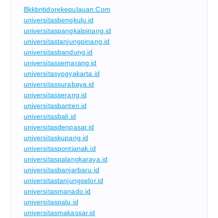
Bkkbntidorekepulauan.com
universitasbengkulu.id
universitaspangkalpinang.id
universitastanjungpinang.id
universitasbandung.id
universitassemarang.id
universitasyogyakarta.id
universitassurabaya.id
universitasserang.id
universitasbanten.id
universitasbali.id
universitasdenpasar.id
universitaskupang.id
universitaspontianak.id
universitaspalangkaraya.id
universitasbanjarbaru.id
universitastanjungselor.id
universitasmanado.id
universitaspalu.id
universitasmakassar.id