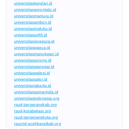
universitaskendari.id
universitasgorontalo.id
universitasmamuju.id
universitasambon.id
universitasmaluku.id
universitassofifi.id
universitasjayapura.id
universitaspapua.id
universitasmanokwari.id
universitassorong.id
universitaswanggar.id
universitaswalesi.id
universitassalor.id
universitasjakarta.id
universitassamarinda.id
universitasindonesia.org
rsud-tangerangkab.org
rsud-kotabekasi.org
rsud-tangerangkota.org
rsucnd-acehbaratkab.org